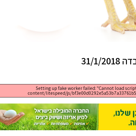
31/1/
Setting up fake worker failed: "Cannot load script 
content/litespeed/js/bf3e00d0292e5a53b7a33761b51