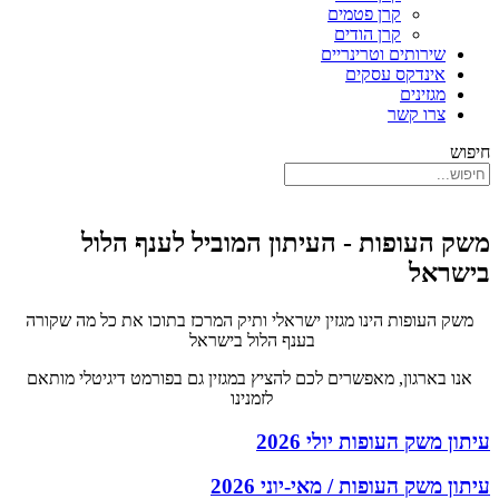
קרן פטמים
קרן הודים
שירותים וטרינריים
אינדקס עסקים
מגזינים
צרו קשר
חיפוש
משק העופות - העיתון המוביל לענף הלול
בישראל
משק העופות הינו מגזין ישראלי ותיק המרכז בתוכו את כל מה שקורה
בענף הלול בישראל
אנו בארגון, מאפשרים לכם להציץ במגזין גם בפורמט דיגיטלי מותאם
לזמנינו
עיתון משק העופות יולי 2026
עיתון משק העופות / מאי-יוני 2026