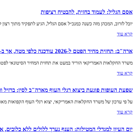
אסם הגליל: לעמוד בחזית, להבטיח רציפות
יובל לזרוב, המכהן מזה כשנה כמנכ״ל אסם הגליל, הגיע לתפקיד מתוך רצון 
קרא עוד
ארה"ב: תחזית מחיר הפטם ל-2026 עודכנה כלפי מטה, אך ב-2027 צפויה עלייה
משרד החקלאות האמריקאי הוריד במעט את תחזית המחיר הסיטונאי לפטם שלם בשנת 2026, לאחר שמחירי האביב נותרו יציבים יחסית. עם זא
קרא עוד
שפעת העופות פוגעת ביצוא רגלי העוף מארה"ב לסין: ברזיל 
על פי עדכון של משרד החקלאות האמריקאי, יצוא רגלי העוף הקפואות מאר
קרא עוד
יום העיון למגדלי המטילות: הענף נערך ללולים ללא כלובים, א