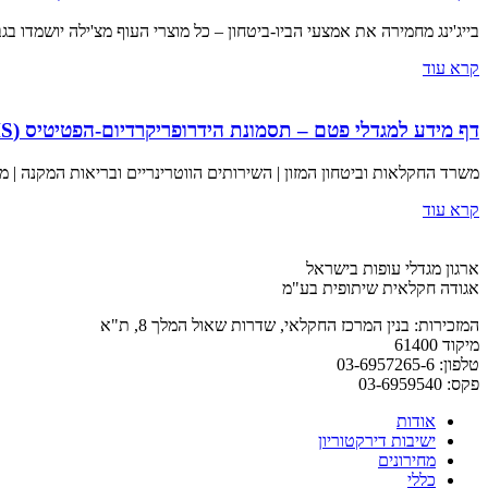
בייג'ינג מחמירה את אמצעי הביו-ביטחון – כל מוצרי העוף מצ'ילה יושמדו ב
קרא עוד
דף מידע למגדלי פטם – תסמונת הידרופריקרדיום-הפטיטיס (HHS)
משרד החקלאות וביטחון המזון | השירותים הווטרינריים ובריאות המקנה | מערך בריאות העוף 03 במאי 2026 ט"ז אייר תשפ"ו מבוא ב
קרא עוד
ארגון מגדלי עופות בישראל
אגודה חקלאית שיתופית בע"מ
המזכירות: בנין המרכז החקלאי, שדרות שאול המלך 8, ת"א
מיקוד 61400
טלפון: 03-6957265-6
פקס: 03-6959540
אודות
ישיבות דירקטוריון
מחירונים
כללי