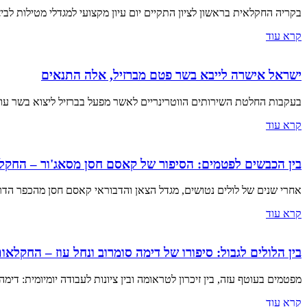
בקריה החקלאית בראשון לציון התקיים יום עיון מקצועי למגדלי מטילות לביצי
קרא עוד
ישראל אישרה לייבא בשר פטם מברזיל, אלה התנאים
בעקבות החלטת השירותים הווטרינריים לאשר מפעל בברזיל ליצוא בשר עו
קרא עוד
בין הכבשים לפטמים: הסיפור של קאסם חסן מסאג'ור – החק
אחרי שנים של לולים נטושים, מגדל הצאן והדבוראי קאסם חסן מהכפר הדרו
קרא עוד
בין הלולים לגבול: סיפורו של דימה סומרוב ונחל עוז – החקלא
מפטמים בעוטף עזה, בין זיכרון לטראומה ובין ציונות לעבודה יומיומית: דימ
קרא עוד