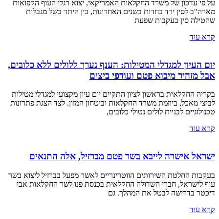
על פי עדכון של משרד החקלאות האמריקאי, יצוא רגלי העוף הקפואות
מארה"ב לסין ירד בחדות בשנים האחרונות, בין היתר בשל מגבלות
שהטילה סין בעקבות שפעת
קרא עוד
יום העיון למגדלי המטילות: הענף נערך ללולים ללא כלובים,
אבל מזהיר מיבוא פטם ועודפי ביצים
בקריה החקלאית בראשון לציון התקיים יום עיון מקצועי למגדלי מטילות
לביצי מאכל, ביוזמת משרד החקלאות וביטחון המזון. לצד הצגת פתרונות
טכנולוגיים לבניית לולים נטולי כלובים,
קרא עוד
ישראל אישרה לייבא בשר פטם מברזיל, אלה התנאים
בעקבות החלטת השירותים הווטרינריים לאשר מפעל בברזיל ליצוא בשר
עוף לישראל, חברי השדולה החקלאית בכנסת פנו לשר החקלאות אבי
דיכטר בדרישה לבטל את המהלך. גם
קרא עוד