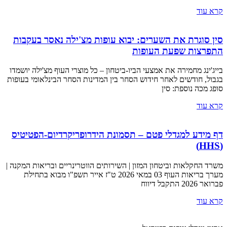
קרא עוד
סין סוגרת את השערים: יבוא עופות מצ'ילה נאסר בעקבות
התפרצות שפעת העופות
בייג'ינג מחמירה את אמצעי הביו-ביטחון – כל מוצרי העוף מצ'ילה יושמדו
בגבול, חודשים לאחר חידוש הסחר בין המדינות הסחר הבינלאומי בעופות
סופג מכה נוספת: סין
קרא עוד
דף מידע למגדלי פטם – תסמונת הידרופריקרדיום-הפטיטיס
(HHS)
משרד החקלאות וביטחון המזון | השירותים הווטרינריים ובריאות המקנה |
מערך בריאות העוף 03 במאי 2026 ט"ז אייר תשפ"ו מבוא בתחילת
פברואר 2026 התקבל דיווח
קרא עוד