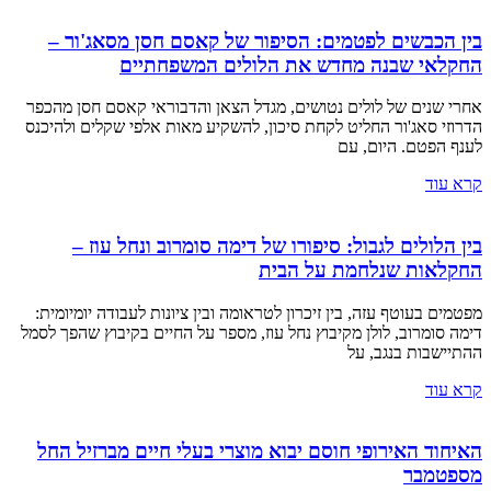
בין הכבשים לפטמים: הסיפור של קאסם חסן מסאג'ור –
החקלאי שבנה מחדש את הלולים המשפחתיים
אחרי שנים של לולים נטושים, מגדל הצאן והדבוראי קאסם חסן מהכפר
הדרוזי סאג'ור החליט לקחת סיכון, להשקיע מאות אלפי שקלים ולהיכנס
לענף הפטם. היום, עם
קרא עוד
בין הלולים לגבול: סיפורו של דימה סומרוב ונחל עוז –
החקלאות שנלחמת על הבית
מפטמים בעוטף עזה, בין זיכרון לטראומה ובין ציונות לעבודה יומיומית:
דימה סומרוב, לולן מקיבוץ נחל עוז, מספר על החיים בקיבוץ שהפך לסמל
ההתיישבות בנגב, על
קרא עוד
האיחוד האירופי חוסם יבוא מוצרי בעלי חיים מברזיל החל
מספטמבר