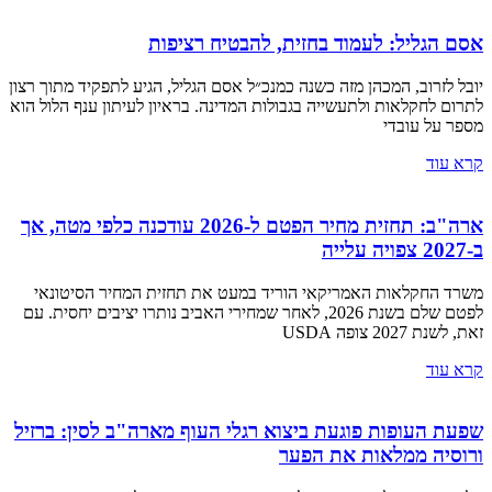
אסם הגליל: לעמוד בחזית, להבטיח רציפות
יובל לזרוב, המכהן מזה כשנה כמנכ״ל אסם הגליל, הגיע לתפקיד מתוך רצון
לתרום לחקלאות ולתעשייה בגבולות המדינה. בראיון לעיתון ענף הלול הוא
מספר על עובדי
קרא עוד
ארה"ב: תחזית מחיר הפטם ל-2026 עודכנה כלפי מטה, אך
ב-2027 צפויה עלייה
משרד החקלאות האמריקאי הוריד במעט את תחזית המחיר הסיטונאי
לפטם שלם בשנת 2026, לאחר שמחירי האביב נותרו יציבים יחסית. עם
זאת, לשנת 2027 צופה USDA
קרא עוד
שפעת העופות פוגעת ביצוא רגלי העוף מארה"ב לסין: ברזיל
ורוסיה ממלאות את הפער