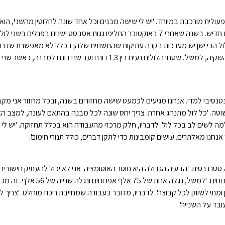
פעולית מורכבת במיוחד. 'יש לי שישה מבנים וכל אחד שונה לחלוטין מהשני', הוא
ת אסבסט ישנים בפנלים בשני לולים'.
לול הכי ישן יש מערכות בקרה עתיקות שהתשתית שלהן בכלל לא מאפשרת שדרוג.
העבודה אצלנו עדיין ידנית – הרמה והורדה של קווי האכלה והשקיה, למשל'. שטחי הלולים נעים בין 1.3 דונם ועד שני דונם למ
ינטנסיבי למדי. אנחנו מגיעים לכמעט שישה מחזורים בשנה, ובכל מחזור אני מק
ות פשוטה. 'כל לול מתנהג אחרת. צריך יחס שונה לכל מבנה בהתאם לעונה, למצב האו
לשים לב בכל לול'. לדבריו, חלק מרכזי מהעבודה הוא בכלל תחזוקה. 'יש לי 
חנו מאלתרים. עושים קומבינות כדי לתקן דברים, כולל תנורי חימום'.
סטנדרטית. 'הבעיה הגדולה היא חוסר האוטומציה. אני לא יכול להעתיק חישובים
אחד לשני'. בנוסף, החווה עובדת בשתי קבלות שונות של אפרוחים. 'למשל, נגלה אחת של 75 א
תי לשווק לכל קבוצה'. לדבריו, מדובר בעבודה שמחייבת ריכוז מוחלט. 'צריך לה
בד על השנייה'.