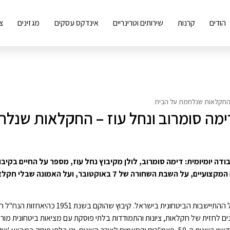
הודים
קרנות
שירותים וטרינריים
אינדקס עסקים
מגזינים
צ
 – החקלאות שנלחמת על הבית
 דימה סומרוב ונחל עוז – החקלאות שנל
בודה יומיומית: דימה סומרוב, לולן מקיבוץ נחל עוז, מספר על החיים בקיב
לסמל ההתיישבות בנגב, על הלולים הוותיקים והאתגרים המקצועיים, על השבת השחורה של 7 באוקטובר, ועל האמונה
נחל עוז אינו עוד קיבוץ חקלאי. זהו אחד הסמלים הגדולים של ההתיישבות הביטחונית בישראל. קיבוץ 
 לחזית של חקלאות, ציונות והתמודדות בלתי פוסקת עם מציאות ביטחונית מור