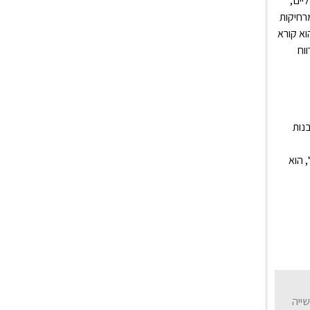
ים',
רחיקות
וא קורא
וח
נות
, הוא
ייה