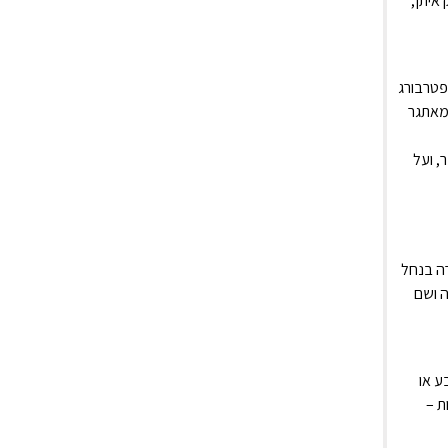
 'צוק איתן',
ט פטרבורג
ומאתגר
ם אינסוף אילתורים, על ההתמודדות אחרי 7 באוקטובר, ועל
רה בנחל
ה ושם
ע או
ת –