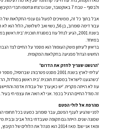
ולבסוף – טבח 7 באוקטובר, שבו נרצחו ונחטפו חברי הקיבוץ, באחד הימים הקשים בתולדות מדינת ישראל.
אבל בתוך כל זה, ממשיכים לפעול גם ענפי החקלאות של הקי
עבור דימה סומרוב, בן 56, נשוי ואב לש
בשנת 2001, הגיע לנחל עוז במסגרת תוכנית 'בית רא
במיוחד.
החשש הגדול מפגיעה בחקלאות המקומית.
'
הרגשנו שצריך לחזק את הדרום
'
'עליתי לארץ בשנת 2001 מסנט פטרבורג שברוסיה', מספר סומרוב.
'כשהגענו לישראל במסגרת תוכנית 'בית ראשון במולדת', הר
עוז לא הייתה מקרית. 'יש כאן ערך של עבודת אדמה והתיישב
זה מודל החיים הרגיל בכפר. אני לא רואה את עצמי חי בעיר'.
מהרפת אל לולי הפטם
לפני שהגיע לענף הפטם, עבר סומרוב כמעט בכל תחומי הח
שמונה שנים. הייתה גם תקופה שעבדתי בתל אביב ובבית מלו
ומאז אני שם'. מאז 2014 הוא מנהל את הלולים של הקיבוץ, משימה מורכבת במיוחד בשל המבנים הוותיקים והתנאים הייחודיים.