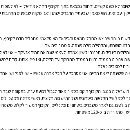
יוצר לא מעט קשיים. 'החווה נמצאת בתוך הקיבוץ וזה לא אידיאלי – לא לעופות 
יקיון'. עם זאת, הוא מאמין שבעתיד הדברים ישתנו. 'אני מקווה שבשנים הקרובות יו
זו והושחתו, והקהילה כולה פונתה. סומרוב היה שם.
 והלולים היו ריקים. תכננתי לישון ואמרתי לעצמי שגם אם תהיה אזעקה – אני לא 
 שעות ארוכות בממ"ד. 'היינו בממ"ד מהבוקר ועד הלילה, ואז פינו אותנו. קודם למש
רוח למצבים כאלה'.
ית ששינתה לי את החיים. אני מסתכל על הכל אחרת עכשיו – יש 'לפני' ויש 'אחרי'.
 הישראלית בנגב. הקיבוץ הוקם בסמוך מאוד לגבול רצועת עזה, בתקופה שבה ה
 לסמל של חקלאות ביטחונית ושל התיישבות חלוצית. ראשי מדינה ורמטכ"לים נ
בות בולטים. גם לאחר משברים ביטחוניים וכלכליים, הקיבוץ המשיך לקלוט משפחו
רות בו כ-120 משפחות.