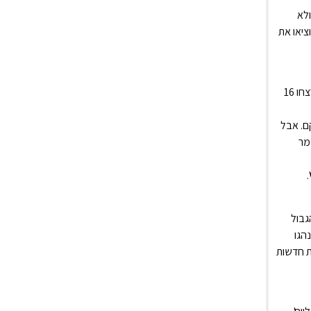
ולא
ציאו את
ב-7 באוקטובר 2023, הפך נחל עוז לאחד ממוקדי הטבח הקשים ביותר שביצעו מחבלי חמאס והג'יהאד האיסלאמי. מחבלים חדרו לקיבוץ, רצחו 16
קם. אבל
מר
גבול
הגו
ת חדשות