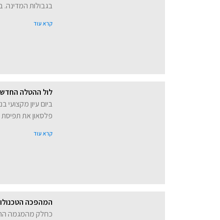
בגבולות המדינה. בר
קרא עוד
לול ההטלה החדש: 
פלסאון את תפיסת 
קרא עוד
המהפכה הטכנולוגי
כחלק מהמגמה ההול