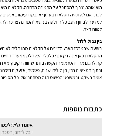
כאשר השיחה מגיעה לסוגיית יבוא הפטמים מברזיל והאפשרות
הוא אומר. 'צריך להסתכל על התמונה הרחבה. חקלאות היא לא
לכת. 'אם לא תהיה חקלאות בעוטף או בקו העימות, אנשים לא
למדינה לבחון היטב כל החלטה בנושא. 'המדינה צריכה לחשוב
לטווח קצר'.
בין גבול ללול
בשעה שבמרכז הארץ הדיונים על חקלאות מתנהלים לעיתים 
החקלאות כאן אינה רק ענף כלכלי. היא חלק ממערך החיים ע
קהילה גם אחרי הטראומה הקשה ביותר שחווה הקיבוץ מאז ה
ובתוך המציאות הזו, בין לולים ישנים, פטמים, אזעקות וזיכרו
אומר בשקט. ובמשפט הפשוט הזה מסתתר אולי כל הסיפור ש
כתבות נוספות
אסם הגליל: לעמוד
יובל לזרוב, המכהן