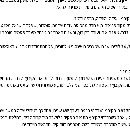
מאז הקמתו, נחל עוז חי על קו התפר שבין אדמה לעימות. פידאיון בשנות ה-50, פצמ"רים וקסאמים לאורך השנים, ירי בלתי פוסק במבצע
בוץ – גידולי השדה, הרפת והלול.
לושה, הלול הוא לא רק מקור פרנסה. הוא חלק מתפיסת עולם שלמה. סומרוב, שעלה לישראל מסנ
שון במולדת'. מאז הוא חי ועובד בקיבוץ, ובשנים האחרונות מנהל מערך פטמים מורכב 
בריאיון ל'עיתון משק העופות' הוא מספר על החיים לצד הגבול, על לולים ישנים שמצריכי
גשנו כמשפחה צעירה שיש צורך לתמוך בדרום ולחזק את הקיבוץ'. לדבריו, הבחי
ות. הקיבוץ הוא מודל של כפר שמשלב רפת, עופות וגידולי שדה. אני באתי מרוסי
קלאות בקיבוץ. 'עבדתי ברפת בערך שש שנים, אחר כך בגידולי שדה במשך שב
ן, אבל כשחזרתי לקיבוץ התפנה תפקיד בלול. זה היה קרוב לבית, החלטתי לנסו