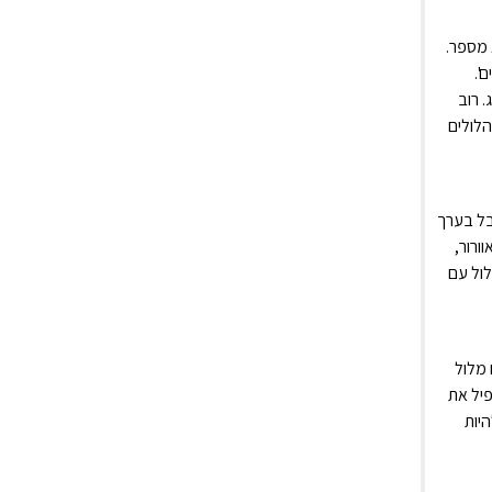
 מספר.
 רוב
בנה, כאשר שני הלולים
בל בערך
ורור,
לול עם
 מלול
לף אפרוחים ונגלה שנייה של 56 אלף. זה מכפיל את
יות