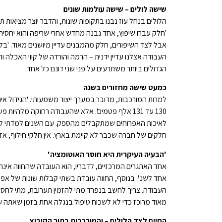
שישה לולים – שישה עולמות שונים
הלולים בנחל עוז נבנו בתקופות שונות, והדבר יוצר מציאות ת
'חלק עברו שיפוץ, אחד נבנה מחדש אחרי שריפה והוא יחסית חדיש. בשנה שאחרי 7 באוקטובר החליפו גגו
אבל לצד השיפורים, חלק מהמבנים עדיין מיושנים מאוד. 'ב
הגדולים ביותר משתרעים על פני שני דונם כל אחד.
כמעט שישה מחזורים בשנה
למרות המורכבות, מדובר במערך ייצור משמעותי. 'הגידול א
130 עד 131 אלף פטמים'. אלא שהעבודה רחוקה מלהי
לאיכות האפרוחים שמתקבלים מהספק. עם השנים למדתי למה 
חלקים של חברה שכבר לא קיימת בארץ. אין חלקי חילוף, אז אנ
'
הבעיה העיקרית היא חוסר האוטומציה
'
אחד האתגרים המרכזיים, לדבריו, הוא העובדה שהחווה אינה 
העבודה. צריך לחשב בנפרד מתי להזמין תערובת, מתי לחסן ומ
מאוד מרוכז כדי לא לשכוח טיפול בנגלה אחת בזמן שאתה עו
החיים לצד הלולים – והמורכבות בתוך הקיבוץ