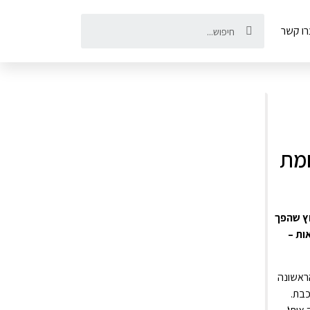
רו קשר
חמת
וץ שהפך
 שבלי חקלאות –
שהוקם בשנת 1951 כהיאחזות הנח"ל הראשונה
כבת.