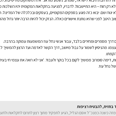
 להרחבת היבוא לישראל, סומרוב נשמע מודאג. 'אלה משחקים פוליטיים וכלכלי
 רק רווח – היא התיישבות'. לדבריו, לפגיעה בחקלאות המקומית יהיו השלכות מ
 יגורו שם. יבוא כזה פוגע בספקים המקומיים, בעסקים ובכלכלה של המדינה'. ה
 היטב לפני שהיא נותנת אישורים כאלה. הנזק יכול להיות הרבה יותר גדול מהרו
דרך מספרים ומחירים בלבד, עבור אנשי נחל עוז המשמעות עמוקה בהרבה.
צמו. מהניסיון לשמור על גבול מיושב, דרך הקשר לאדמה ועד הרצון להמשיך לב
קמתו.
נות, דימה סומרוב ממשיך לקום בכל בוקר ולעבוד. 'אני לא רואה את עצמי חי בעיר'
ל נחל עוז.
 בחזית, להבטיח רציפות
 מזה כשנה כמנכ״ל אסם הגליל, הגיע לתפקיד מתוך רצון לתרום לחקלאות ולתעש