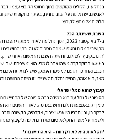
בנחל עוז, הלולים ממוקמים בתוך תחומי הקיבוץ עצמו, דבר ש
לאנשים. יש תלונות על זבובים וריח, בעיקר בתקופות שיווק ונ
הלולים אל מחוץ לקיבוץ'.
השבת ששינתה הכל
מתושבי המקום וחטפו שמונה נוספים לעזה. בתי התושבים נבז
'היינו בקיבוץ. למזלנו, זו הייתה השבת הראשונה אחרי שיווק,
ב-6:30 בבוקר קרה משהו אחר לגמרי'. הוא ומשפחתו שהו
הנגב, ואחר כך הגענו למשמר העמק, שיש לנו איתו הסכם אי
מאז, הוא אומר, החיים נחלקים לשניים. 'זו הייתה תחושה נורא
קיבוץ שהוא סמל ישראלי
הסיפור של נחל עוז הוא במידה רבה סיפורה של ההתיישבות
סומן רק באמצעות תלם חרוש באדמה. לאורך השנים הוא הפך
לבקר בו, ובין חבריו היו אנשי ציבור, אקדמיה, תקשורת ותר
ולשמור על אופיו החקלאי. כיום מוגדר נחל עוז כ'קיבוץ מתחדש', ומתגור
'
חקלאות היא לא רק רווח – היא התיישבות
'