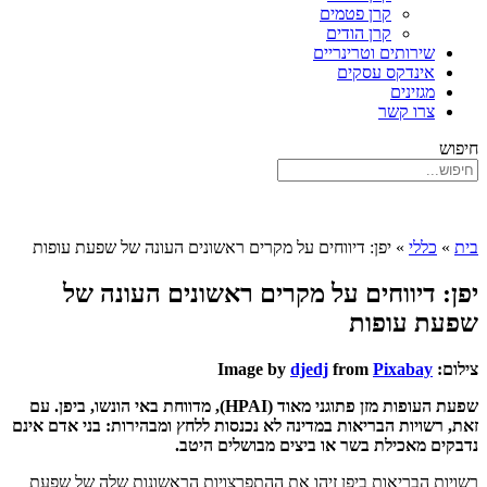
קרן פטמים
קרן הודים
שירותים וטרינריים
אינדקס עסקים
מגזינים
צרו קשר
חיפוש
בית
»
כללי
»
יפן: דיווחים על מקרים ראשונים העונה של שפעת עופות
יפן: דיווחים על מקרים ראשונים העונה של
שפעת עופות
צילום: Image by
Pixabay
from
djedj
שפעת העופות מזן פתוגני מאוד (HPAI), מדווחת באי הונשו, ביפן. עם
זאת, רשויות הבריאות במדינה לא נכנסות ללחץ ומבהירות: בני אדם אינם
נדבקים מאכילת בשר או ביצים מבושלים היטב.
רשויות הבריאות ביפן זיהו את ההתפרצויות הראשונות שלה של שפעת