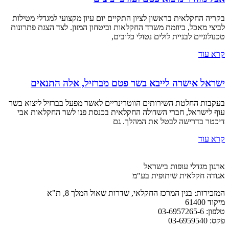
בקריה החקלאית בראשון לציון התקיים יום עיון מקצועי למגדלי מטילות
לביצי מאכל, ביוזמת משרד החקלאות וביטחון המזון. לצד הצגת פתרונות
טכנולוגיים לבניית לולים נטולי כלובים,
קרא עוד
ישראל אישרה לייבא בשר פטם מברזיל, אלה התנאים
בעקבות החלטת השירותים הווטרינריים לאשר מפעל בברזיל ליצוא בשר
עוף לישראל, חברי השדולה החקלאית בכנסת פנו לשר החקלאות אבי
דיכטר בדרישה לבטל את המהלך. גם
קרא עוד
ארגון מגדלי עופות בישראל
אגודה חקלאית שיתופית בע"מ
המזכירות: בנין המרכז החקלאי, שדרות שאול המלך 8, ת"א
מיקוד 61400
טלפון: 03-6957265-6
פקס: 03-6959540