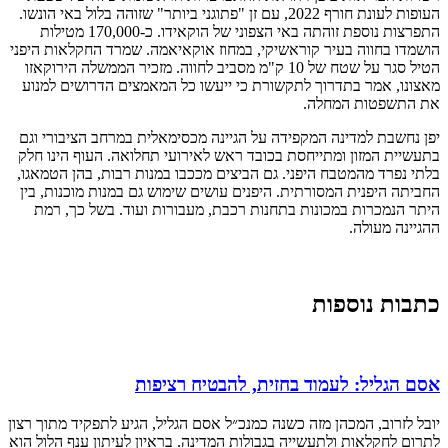
העופות לעונת חורף 2022, עם זן "פתוגני ביותר" שזוהה בלול באי הונשו.
התפרצות נוספת זוהתה באי הצפוני של הוקאידו. כ-170,000 מטילות
הושמדו בחווה בעיר קוראשיקי, במחוז אוקאיאמה. שמרד החקלאות היפני
הטיל סגר על שטח של 10 ק"מ מסביב לחווה. מזכיר הממשלה הירוקאזו
מאצונו, אמר בתדרוך לתקשורת כי ייעשו כל המאמצים הדרושים למנוע
את התשפטות המחלה.
יפן נחשבת למדינה המקפידה על הגיינה מכסימאלית במרחב הציבורי וגם
בתעשיית המזון ומתייחסת בכובד ראש לאירועי תחלואה. העוף הינו חלק
בלתי נפרד מהמטבח היפני. גם הביצים מככבו במנות רבות, בהן הטמאגו,
החביתה היפנית המסורתית. היפנים עושים שימוש גם במנות מוכנות, בין
היתר הנמכרות במכונות בתחנות רכבת, מעבורות ועוד. בשל כך, רמת
ההגיינה מעולה.
כתבות נוספות
אסם הגליל: לעמוד בחזית, להבטיח רציפות
יובל לזרוב, המכהן מזה כשנה כמנכ״ל אסם הגליל, הגיע לתפקיד מתוך רצון
לתרום לחקלאות ולתעשייה בגבולות המדינה. בראיון לעיתון ענף הלול הוא