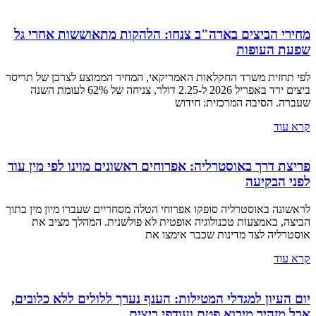
מחירי הביצים בארה"ב צנחו: הלהקות מתאוששות אחרי גל
שפעת העופות
לפי תחזית משרד החקלאות האמריקאי, המחיר הממוצע לצרכן של תריסר
ביצים ירד באפריל 2026 ל-2.25 דולר, צניחה של 62% לעומת השנה
שעברה. הסיבה המרכזית: חידוש
קרא עוד
פריצת דרך באוסטרליה: אפרוחים ראשונים מוינו לפי מין עוד
לפני הבקיעה
לראשונה באוסטרליה סופקו אפרוחי הטלה מסחריים שעברו מיון מין בתוך
הביצה, באמצעות טכנולוגיה אופטית לא פולשנית. המהלך מציב את
אוסטרליה לצד מדינות שכבר אימצו את
קרא עוד
יום העיון למגדלי המטילות: הענף נערך ללולים ללא כלובים,
אבל מזהיר מיבוא פטם ועודפי ביצים