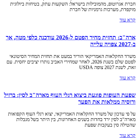
חברת אגרוטופ, מהמובילות בישראל: השקעות עתק, בטיחות ביולוגית
מוקפדת, מערכות גרמניות של חברת
קרא עוד
ארה"ב: תחזית מחיר הפטם ל-2026 עודכנה כלפי מטה, אך
ב-2027 צפויה עלייה
משרד החקלאות האמריקאי הוריד במעט את תחזית המחיר הסיטונאי
לפטם שלם בשנת 2026, לאחר שמחירי האביב נותרו יציבים יחסית. עם
זאת, לשנת 2027 צופה USDA
קרא עוד
שפעת העופות פוגעת ביצוא רגלי העוף מארה"ב לסין: ברזיל
ורוסיה ממלאות את הפער
על פי עדכון של משרד החקלאות האמריקאי, יצוא רגלי העוף הקפואות
מארה"ב לסין ירד בחדות בשנים האחרונות, בין היתר בשל מגבלות
שהטילה סין בעקבות שפעת
קרא עוד