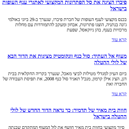
פיברו הציגה את סל הפתרונות המקצועי לאתגרי ענף העופות
בישראל
בכנס מקצועי לענף העופות של חברת פיברו, שנערך ב-29 ביוני באולמי
ג'ונה בנתניה, הוצגו פתרונות, אבחון ומעקב להתמודדות עם מחלות
מרכזיות בענף, בהן ניוקאסל, שפעת
קרא עוד
מעוף אל העתיד: סול כנף וונקומטיק מציגות את הדור הבא
של לולי ההטלה
ביום העיון למגדלי מטילות לביצי מאכל, שנערך בקריה החקלאית בבית
דגן, הציג אילן קרמון, מנכ'ל תאגיד סול כנף 2008, את תפיסת העבודה של
החברה ואת
קרא עוד
חוות בית מאיר של תדמיר: כך נראה הדור החדש של לולי
ההטלה בישראל
סיור מקצועי בחוות בית מאיר חושף את לול המעוף המתקדם שבנתה