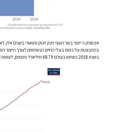
אין ספק כי ייצור בשר העוף זינק זינוק מטאורי בשנים אלו, 
בהתבוננות על כמות בעלי החיים הנשחטים לצורך הייצור המס
בשנת 2018 נשחטו בעולם 68.79 מיליארד פטמים, לעומת 1.48 מיליארד חזירים, ו'רק' 0.3 מיליארד ראשי בקר.