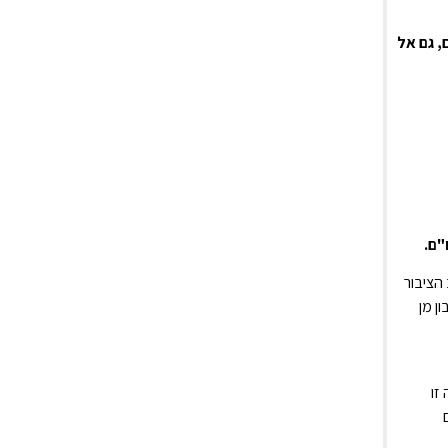
, גם אל
הציבור
ן מן
זו
נת 1961 הסתכם