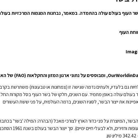
שר העוף בעולם עולה בהתמדה. במאמר, נבחנות המגמות המרכזיות בעולם
ווחת העוף
לחיות גם בלעדיו, ולעתים נדמה שגישה זו (צמחונות או טבעונות) משתרשת בקרב 
 בעולם עולה באופן מתמיד. עם השנים, חלקו של בשר העוף בסל מקורות החלבו
ינות את ייצור הבשר, לסוגיו השונים, ברמה העולמית, על פני ששת העשורים
בשר, המיוצרת על פני כדור הארץ לצורכי מאכל (הבהרה: המילה 'בשר' בכתבה 
מתייחסת לבשר מבעלי חיים יבשתיים בלבד, כגון בקר, צאן, עופות וחזירים, ולא לבעלי חיים ימיים). סך ייצור הבשר בעולם בש