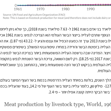
אוכלוסיית העולם גדלה בשנים אלו פי 2.4 בלבד (מ- 3.09 מיליארד בני אדם בשנת 1961 ל- 7.63 מיליארד בשנת 2018), כך
הגידול בייצור הבשר לעלייה בגודל האוכלוסייה בלבד. המדד הנוסף שתרם
אדם ע"פ כדור הארץ כ- 23.08 ק"ג בשר בשנה בממוצע, ואילו בשנת 2013 ערך זה כמעט הכ
העלייה בזמינות הבשר והירידה במחירו. טיפוח גנטי המשולב בשיפורים ממשקיי
ת הייצור. המדינה שבה נרשמה העלייה המשמעותית ביותר בצריכת הבשר לנפש היא 
3.32 ק"ג/אדם/שנה בשנת 1961 ל- 60.59 ק"ג/אדם/שנה בשנת 2017 (פי 18.25). רק לשם השוואה, צריכת הבשר השנתית לנפש בתקופה
בד. תרומתה של סין לעלייה העולמית בביקוש לבשר הינה משמעותית ביותר, בהתחשב בכך שאוכלוסי
הלך השנים, בולטת במיוחד העלייה הדרמטית בכמות בשר העוף המיוצר בעולם.
1961 יוצרו בעולם 8.95 מיליון טון בשר עוף, ובשנת 2018 127.31- מיליון טון, כלומר עלייה בייצור בשר העוף ש