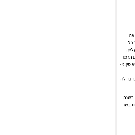
 שלא ניתן לייחס את
 לעלייה בייצור הבשר העולמי הוא הצריכה לנפש: בשנת 1961 אכל כל
פיל את עצמו והגיע ל- 43.22 (פי 1.87). את העלייה
ם תרמו
סין: מ-
יתה גדולה
 בשנת
ל פי 14.2, בעוד שהעלייה בכמות בשר