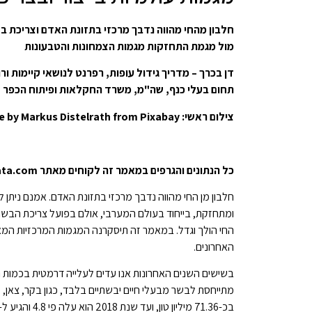
חלבון מהחי מהווה נדבך מרכזי בתזונת האדם וצריכת ב
מול מגמת התחזקות מגמות הצמחונות והטבעונות
דן בכרך – מדריך גידול עופות, רפרנט לנושאי קיימות ור
תחום בעלי כנף, שה"מ, משרד החקלאות ופיתוח הכפר
צילום ראשי: Image by Markus Distelrath from Pixabay
כל הנתונים והגרפים במאמר זה לקוחים מאתר OurWorldinData.com, ומבוססים על נתוני ארגון המזון והחקלאות (FAO) של האו"ם.
חלבון מן החי מהווה נדבך מרכזי בתזונת האדם. אמנם ניתן 
ומתחזקת, בייחוד בעולם המערבי, אולם בפועל צריכת הבשר
החי הולך וגדל. במאמר זה תיסקרנה המגמות המרכזיות המאפי
האחרונים.
בשישים השנים האחרונות אנו עדים לעלייה דרמטית בכמות ה
בכ-71.36 מיליון טון, ועד שנת 2018 הוא עלה פי 4.8 והגיע ל- 342.42 מיליון טון.