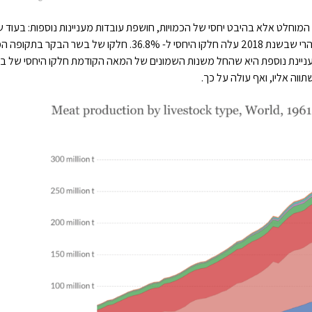
תי המוחלט אלא בהיבט יחסי של הכמויות, חושפת עובדות מעניינות נוספות: בעוד
1961 היווה בשר העוף רק 12.7% מסך ייצור הבשר העולמי, הרי שבשנת 2018 עלה חלקו היחסי ל- 36.8%. חלקו של
-40.8% ל- 20.7% בלבד. עובדה מעניינת נוספת היא שהחל משנות השמונים של המאה הקודמת חלקו היחסי של 