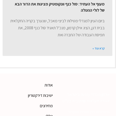
מעוף אל העתיד: סול כנף וונקומטיק מציגות את הדור הבא
של לולי ההטלה
ביום העיון למגדלי מטילות לביצי מאכל, שנערך בקריה החקלאית
בבית דגן, הציג אילן קרמון, מנכ'ל תאגיד סול כנף 2008, את
תפיסת העבודה של החברה ואת
קרא עוד »
אודות
ארגון מגדלי עופות בישראל
ישיבות דירקטוריון
אגודה חקלאית שיתופית בע"מ
מחירונים
המזכירות: בנין המרכז החקלאי,