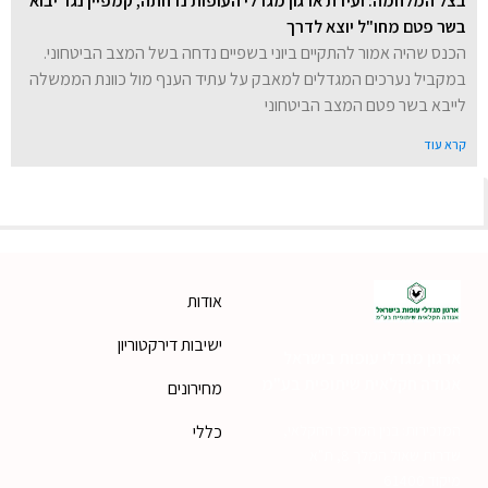
בצל המלחמה: ועידת ארגון מגדלי העופות נדחתה, קמפיין נגד יבוא
בשר פטם מחו"ל יוצא לדרך
הכנס שהיה אמור להתקיים ביוני בשפיים נדחה בשל המצב הביטחוני.
במקביל נערכים המגדלים למאבק על עתיד הענף מול כוונת הממשלה
לייבא בשר פטם המצב הביטחוני
קרא עוד
אודות
ישיבות דירקטוריון
ארגון מגדלי עופות בישראל
אגודה חקלאית שיתופית בע"מ
מחירונים
המזכירות: בנין המרכז החקלאי,
כללי
שדרות שאול המלך 8, ת"א
מיקוד 61400