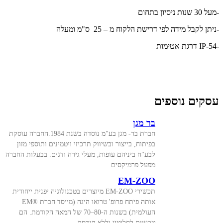
-מעל 30 שנות ניסיון בתחום
-ניתן לקבל מידה לפי דרישת הלקוח מ – 25 ס"מ ומעלה
-IP-54 דרגת אטימות
עסקים נוספים
בר מגן
חברת בר- מגן בע"מ נוסדה בשנת 1984.החברה עוסקת
בפיתוח, בייצור ובשיווק תרכיזי ויטמינים ותוספי מזון
לבע"ח ביניהם עופות, מעלי גירה ודגים. בבעלות החברה
מפעל פרמיקסים
EM-ZOO
תכשירי EM-ZOO מיוצרים בטכנולוגיה יפנית ייחודית
אותה פיתח פרופ' טרואו היגה (מייסד חברת ®EM
העולמית) בשנות ה-80–70 של המאה הקודמת. הם
טבעיים לחלוטין וללא הנדסה