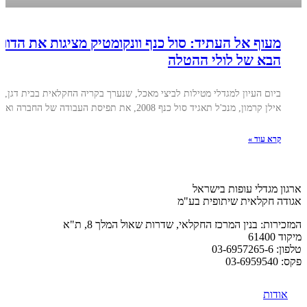
מעוף אל העתיד: סול כנף וונקומטיק מציגות את הדור
הבא של לולי ההטלה
ביום העיון למגדלי מטילות לביצי מאכל, שנערך בקריה החקלאית בבית דגן, ה
אילן קרמון, מנכ'ל תאגיד סול כנף 2008, את תפיסת העבודה של החברה ואת
קרא עוד »
ארגון מגדלי עופות בישראל
אגודה חקלאית שיתופית בע"מ
המזכירות: בנין המרכז החקלאי, שדרות שאול המלך 8, ת"א
מיקוד 61400
טלפון: 03-6957265-6
פקס: 03-6959540
אודות