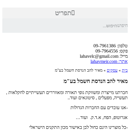
תפריט
חיפוש
טלפון: 09-7961386
פקס: 09-7964556
מייל: lahavelc@gmail.com
אתר: lahavmeir.com
בית
»
עסקים
»
מאיר להב הנדסת חשמל בע”מ
מאיר להב הנדסת חשמל בע"מ
חברתנו מייצרת ומשווקת גופי תאורה ומאווררים תעשייתיים לחקלאות ,
תעשייה, מפעלים , סיטונאים ועוד..
-אנו עובדים עם החברות הגדולות
אגרוטופ, הפח, א.ד.ק. ועוד…
-כל מוצרינו הינם כחול לבן באישור מכון התקנים הישראלי