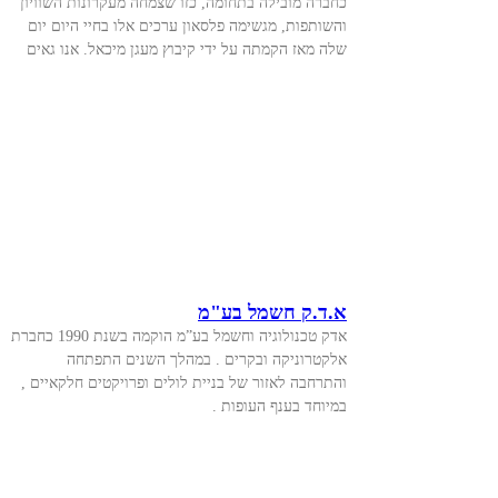
כחברה מובילה בתחומה, כזו שצמחה מעקרונות השוויון
והשותפות, מגשימה פלסאון ערכים אלו בחיי היום יום
שלה מאז הקמתה על ידי קיבוץ מעגן מיכאל. אנו גאים
א.ד.ק חשמל בע"מ
אדק טכנולוגיה וחשמל בע”מ הוקמה בשנת 1990 כחברת
אלקטרוניקה ובקרים . במהלך השנים התפתחה
והתרחבה לאזור של בניית לולים ופרויקטים חלקאיים ,
במיוחד בענף העופות .