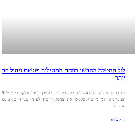
לול ההטלה החדש: רווחת המטילות פוגשת ניהול חכם
יותר
ביום עיון מקצועי בנושא לולים ללא כלובים, שנערך במכון ו
הציג דני פרידמן מחברת פלסאון את תפיסת החברה לעתיד ענף ההטלה. במרכ
הדברים:
קרא עוד »