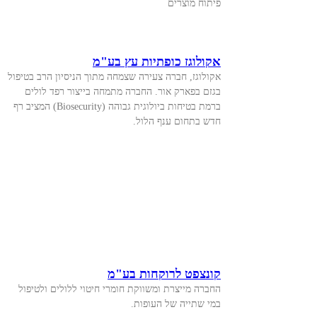
פיתוח מוצרים
אקולוגז כופתיות עץ בע"מ
אקולוגז, חברה צעירה שצמחה מתוך הניסיון הרב בטיפול
בגזם בפארק אור. החברה מתמחה בייצור רפד לולים
ברמת בטיחות ביולוגית גבוהה (Biosecurity) המציב רף
חדש בתחום ענף הלול.
קונצפט לרוקחות בע"מ
החברה מייצרת ומשווקת חומרי חיטוי ללולים ולטיפול
במי שתייה של העופות.