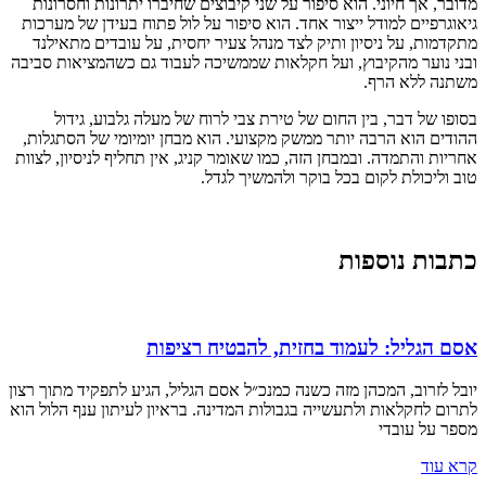
מדובר, אך חיוני. הוא סיפור על שני קיבוצים שחיברו יתרונות וחסרונות
גיאוגרפיים למודל ייצור אחד. הוא סיפור על לול פתוח בעידן של מערכות
מתקדמות, על ניסיון ותיק לצד מנהל צעיר יחסית, על עובדים מתאילנד
ובני נוער מהקיבוץ, ועל חקלאות שממשיכה לעבוד גם כשהמציאות סביבה
משתנה ללא הרף.
בסופו של דבר, בין החום של טירת צבי לרוח של מעלה גלבוע, גידול
ההודים הוא הרבה יותר ממשק מקצועי. הוא מבחן יומיומי של הסתגלות,
אחריות והתמדה. ובמבחן הזה, כמו שאומר קניג, אין תחליף לניסיון, לצוות
טוב וליכולת לקום בכל בוקר ולהמשיך לגדל.
כתבות נוספות
אסם הגליל: לעמוד בחזית, להבטיח רציפות
יובל לזרוב, המכהן מזה כשנה כמנכ״ל אסם הגליל, הגיע לתפקיד מתוך רצון
לתרום לחקלאות ולתעשייה בגבולות המדינה. בראיון לעיתון ענף הלול הוא
מספר על עובדי
קרא עוד