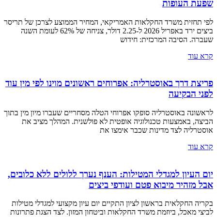
שפעת העופות
לפי תחזית משרד החקלאות האמריקאי, המחיר הממוצע לצרכן של תריסר
ביצים ירד באפריל 2026 ל-2.25 דולר, צניחה של 62% לעומת השנה
שעברה. הסיבה המרכזית: חידוש
קרא עוד
פריצת דרך באוסטרליה: אפרוחים ראשונים מוינו לפי מין עוד
לפני הבקיעה
לראשונה באוסטרליה סופקו אפרוחי הטלה מסחריים שעברו מיון מין בתוך
הביצה, באמצעות טכנולוגיה אופטית לא פולשנית. המהלך מציב את
אוסטרליה לצד מדינות שכבר אימצו את
קרא עוד
יום העיון למגדלי המטילות: הענף נערך ללולים ללא כלובים,
אבל מזהיר מיבוא פטם ועודפי ביצים
בקריה החקלאית בראשון לציון התקיים יום עיון מקצועי למגדלי מטילות
לביצי מאכל, ביוזמת משרד החקלאות וביטחון המזון. לצד הצגת פתרונות