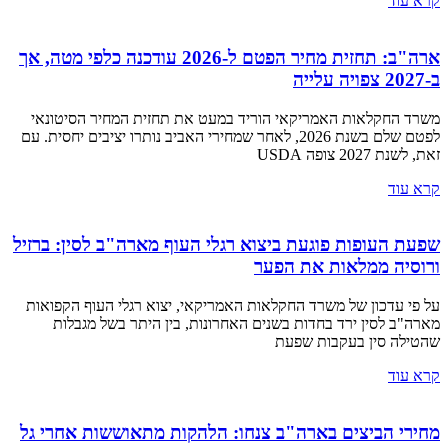
קרא עוד
ארה"ב: תחזית מחיר הפטם ל-2026 עודכנה כלפי מטה, אך
ב-2027 צפויה עלייה
משרד החקלאות האמריקאי הוריד במעט את תחזית המחיר הסיטונאי
לפטם שלם בשנת 2026, לאחר שמחירי האביב נותרו יציבים יחסית. עם
זאת, לשנת 2027 צופה USDA
קרא עוד
שפעת העופות פוגעת ביצוא רגלי העוף מארה"ב לסין: ברזיל
ורוסיה ממלאות את הפער
על פי עדכון של משרד החקלאות האמריקאי, יצוא רגלי העוף הקפואות
מארה"ב לסין ירד בחדות בשנים האחרונות, בין היתר בשל מגבלות
שהטילה סין בעקבות שפעת
קרא עוד
מחירי הביצים בארה"ב צנחו: הלהקות מתאוששות אחרי גל