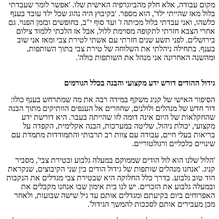
מקום עבודה, אלא חלק מהביוגרפיה האישית שלו. 'אפשר לומר שעבדתי
בלול מאז שהייתי ילד', הוא מספר. 'בקיבוץ היה נהוג שכל ילד עובד בענף
כלשהו, ואני עבדתי בלול מכיתה ז' ועד סוף י"ב, בחופשים ובזמן הפנוי. גם
אחרי הצבא חזרתי לתקופה מסוימת ללול, אבל אז הלכתי ללמוד צילום
בירושלים. לפני תשע שנים חזרתי עם אשתי לטירת צבי ומאז אני שוב
בענף. בתחילה ניהלתי את השלוחה של טירת צבי בתוך השותפות,
ומהשנה האחרונה אני מנהל את השותפות כולה'.
גידול ההודים דורש ידע מקצועי והבנה בכלל הגורמים
הסיפור האישי של קניג משקף במידה רבה את מה שמתרחש בענף כולו:
דור חדש של מנהלים ולולנים, שחוזרים אל הענפים הוותיקים מתוך הבנה
שהחקלאות של היום אינה דומה לזו שהייתה בעבר. היא דורשת ידע
מקצועי, יכולת ניהול, שליטה במערכות, הבנה אקלימית, הקפדה על
בריאות בעלי חיים, עבודה עם צוות רב תרבותי והתמודדות מתמדת עם
שינויים כלכליים ורגולטוריים.
'הלול שלנו הוא לול הודים שממוקם במעלה גלבוע ובטירת צבי', מסביר
קניג. 'אנחנו מנהלים שותפות של גידול הודים בין שני הקיבוצים, שנקראת
הוד טוב גלבוע. בדרך כלל החלוקה היא שבטירת צבי מגדלים את הנקבות
ובמעלה גלבוע את הזכרים. יש לנו בית אימון שבו אנחנו מקבלים את
האפרוחים ביום בקיעתם ומגדלים אותם עד גיל שישה שבועות, ולאחר
מכן מעבירים אותם לסככות להמשך הגידול'.