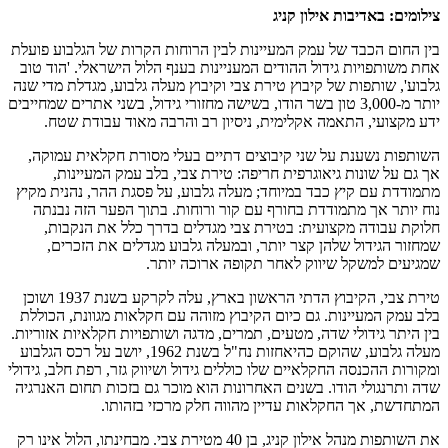
צילומים: באדיבות אילון קניג
בין החום הכבד של עמק המעיינות לבין הרוחות הקרות של הגלבוע פועלת
אחת משותפויות גידול ההודים המעניינות בענף הלול הישראלי. 'הוד טוב
גלבוע', שותפות של קיבוץ טירת צבי וקיבוץ מעלה גלבוע, מגדלת מדי שנה
יותר מ-3,000 טון בשר הודו, בשישה מחזורי גידול, בשני אתרים שמחייבים
ידע מקצועי, התאמה אקלימית, ניסיון רב והרבה מאוד עבודת שטח.
השותפות נשענת על שני קיבוצים דתיים בעלי מסורת חקלאית עמוקה,
אך גם על שונות גיאוגרפית חריפה: טירת צבי, בלב עמק המעיינות,
מתמודדת עם קיץ כבד במיוחד; מעלה גלבוע, על פסגת ההר, נהנית מקיץ
נוח יותר אך מתמודדת בחורף עם קור ורוחות. בתוך הפער הזה נבנתה
חלוקת עבודה מקצועית: בטירת צבי מגדלים בדרך כלל את הנקבות,
שמחזור הגידול שלהן קצר יותר, ובמעלה גלבוע מגדלים את הזכרים,
שמגיעים למשקל שיווק לאחר תקופה ארוכה יותר.
טירת צבי, הקיבוץ הדתי הראשון בארץ, עלה לקרקע בשנת 1937 ושוכן
בלב עמק המעיינות. גם כיום הקיבוץ מזוהה עם חקלאות מגוונת, הכוללת
בין היתר גידולי שדה, מטעים, תמרים, מדגה ושותפויות חקלאיות אזוריות.
מעלה גלבוע, שהוקם כהיאחזות נח"ל בשנת 1962, יושב על רכס הגלבוע
ומקורות ההכנסה החקלאיים שלו כוללים גידול ושיווק גזר, רפת חלב, גידולי
שדה ותרנגולי הודו. בשנים האחרונות הוא מוכר גם בזכות תחום האנרגיה
המתחדשת, אך החקלאות עדיין מהווה חלק מרכזי בזהותו.
את השותפות מנהל אילון קניג, בן 40 מטירת צבי. מבחינתו, הלול אינו רק