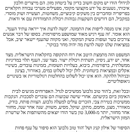
לגידולי הודו יש מקום חשוב בדיון על ביטחון מזון. הם מייצרים חלבון
איכותי, נשענים על ידע מקצועי מקומי, מפעילים מערכי עבודה חקלאיים
בפריפריה ומחברים בין משקים קיבוציים, משחטות, תעשייה ושוק מוסדי.
במקביל, הם דורשים השקעות גבוהות ויכולת התמודדות עם אי ודאות.
קניג אינו מנסה לייפות את התמונה. 'קשה לדעת איך ייראה עתיד הענף',
הוא אומר. 'זה ענף רגיש מאוד שמושפע מרפורמות. בסופו של דבר אנשים
צורכים בשר ועופות בשוק המקומי, ואני מקווה שהענף יישאר יציב, אבל
במציאות שלנו קשה לדעת מה יהיה מחר בבוקר'.
המשפט הזה מתמצת היטב את רוח התקופה בחקלאות הישראלית. מצד
אחד, יש ידע, ניסיון, תשתית ויכולת ייצור. מצד שני, הענף תלוי במדיניות
ממשלתית, ברפורמות, ביבוא, בעלויות תשומות, בזמינות עובדים, בשינויי
אקלים ובמציאות ביטחונית. לולן יכול לשלוט במים, באוורור, בצינון
ובניהול הלהקה. הוא אינו יכול לשלוט בהחלטות רגולטוריות או בשינויים
גיאופוליטיים.
ובכל זאת, ב'הוד טוב גלבוע' ממשיכים לגדל. האפרוחים מגיעים לבית
האימון ביום בקיעתם. אחרי שישה שבועות הם עוברים לסככות. הנקבות
ממשיכות בטירת צבי, הזכרים עולים למעלה גלבוע. הצוות פותח, בודק,
מאוורר, מצנן, מחמם, מתקן, שוקל, מסיע, משווק. שנה אחר שנה, מחזור
אחר מחזור, יותר מ-3,000 טון בשר הודו יוצאים מהשותפות אל שרשרת
המזון הישראלית.
הסיפור של אילון קניג ושל 'הוד טוב גלבוע' הוא סיפור על ענף פחות