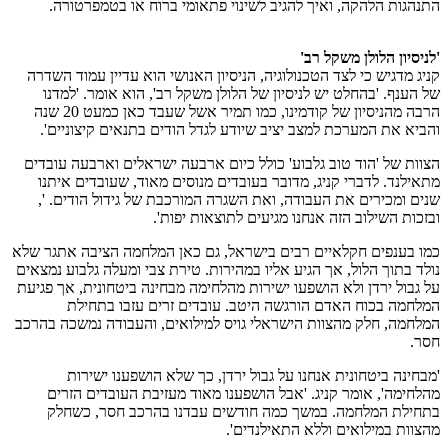
התנהגות הלהקה, ואיך להגיב לשינוי פתאומי ברוח או בטמפרטורה.
'לניסיון הלולן משקל רב'
קניג מדגיש כי לצד הטכנולוגיה, הניסיון האנושי הוא עדיין עמוד השדרה
של הענף. 'בהחלט יש לניסיון של הלולן משקל רב', הוא אומר. 'למדנו
הרבה מהניסיון של קודמינו, כמו תמיר אשל שעבד כאן כמעט 20 שנה
והביא את המערכת למצב יציב שיודע לגדל הודים בתנאים קיצוניים'.
הצוות של 'הוד טוב גלבוע' כולל כיום ארבעה ישראלים וארבעה עובדים
מתאילנד. לדברי קניג, מדובר בעובדים מנוסים מאוד, שעובדים איתנו
שנים ומכירים את העבודה, ואת השגרה המורכבת של גידול הודים. ',
ובזכות השילוב הזה אנחנו מגיעים לתוצאות יפות'.
כמו בענפים חקלאיים רבים בישראל, גם כאן המלחמה הציבה אתגר שלא
נולד בתוך הלול, אך הגיע אליו במהירות. טירת צבי ומעלה גלבוע נמצאים
על גבול ירדן ולא הושפעו ישירות מהלחימה מבחינה ביטחונית, אך פגיעת
המלחמה בכוח האדם הורגשה היטב. עובדים זרים עזבו בתחילת
המלחמה, חלק מהצוות הישראלי גויס למילואים, והעבודה נמשכה בהרכב
חסר.
'מבחינה ביטחונית אנחנו על גבול ירדן, כך שלא הושפענו ישירות
מהלחימה', אומר קניג. 'אבל הושפענו מאוד מעזיבת העובדים הזרים
בתחילת המלחמה. במשך כמה חודשים עבדנו בהרכב חסר, כשחלק
מהצוות במילואים וללא התאילנדים'.