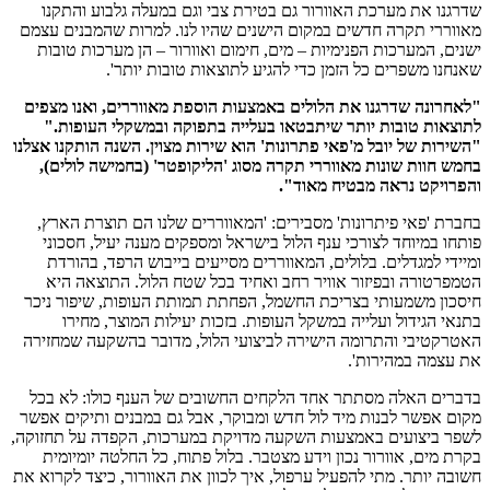
שדרגנו את מערכת האוורור גם בטירת צבי וגם במעלה גלבוע והתקנו
מאווררי תקרה חדשים במקום הישנים שהיו לנו. למרות שהמבנים עצמם
ישנים, המערכות הפנימיות – מים, חימום ואוורור – הן מערכות טובות
שאנחנו משפרים כל הזמן כדי להגיע לתוצאות טובות יותר'.
"לאחרונה שדרגנו את הלולים באמצעות הוספת מאווררים
,
ואנו מצפים
לתוצאות טובות יותר שיתבטאו בעלייה בתפוקה ובמשקלי העופות
.
"
"השירות של יובל מ'פאי פתרונות' הוא שירות מצוין. השנה הותקנו אצלנו
בחמש חוות שונות מאווררי תקרה מסוג 'הליקופטר
'
(בחמישה לולים),
והפרויקט נראה מבטיח מאוד
".
בחברת 'פאי פיתרונות' מסבירים: 'המאווררים שלנו הם תוצרת הארץ,
פותחו במיוחד לצורכי ענף הלול בישראל ומספקים מענה יעיל, חסכוני
ומיידי למגדלים. בלולים, המאווררים מסייעים בייבוש הרפד, בהורדת
הטמפרטורה ובפיזור אוויר רחב ואחיד בכל שטח הלול. התוצאה היא
חיסכון משמעותי בצריכת החשמל, הפחתת תמותת העופות, שיפור ניכר
בתנאי הגידול ועלייה במשקל העופות. בזכות יעילות המוצר, מחירו
האטרקטיבי והתרומה הישירה לביצועי הלול, מדובר בהשקעה שמחזירה
את עצמה במהירות'.
בדברים האלה מסתתר אחד הלקחים החשובים של הענף כולו: לא בכל
מקום אפשר לבנות מיד לול חדש ומבוקר, אבל גם במבנים ותיקים אפשר
לשפר ביצועים באמצעות השקעה מדויקת במערכות, הקפדה על תחזוקה,
בקרת מים, אוורור נכון וידע מצטבר. בלול פתוח, כל החלטה יומיומית
חשובה יותר. מתי להפעיל ערפול, איך לכוון את האוורור, כיצד לקרוא את