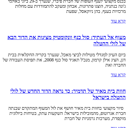
בכנס מקצועי לענף העופות של חברת פיברו, שנערך ב-29 ביוני באולמי
ג'ונה בנתניה, הוצגו פתרונות, אבחון ומעקב להתמודדות עם מחלות
מרכזיות בענף, בהן ניוקאסל, שפעת
קרא עוד
מעוף אל העתיד: סול כנף וונקומטיק מציגות את הדור הבא
של לולי ההטלה
ביום העיון למגדלי מטילות לביצי מאכל, שנערך בקריה החקלאית בבית
דגן, הציג אילן קרמון, מנכ'ל תאגיד סול כנף 2008, את תפיסת העבודה של
החברה ואת
קרא עוד
חוות בית מאיר של תדמיר: כך נראה הדור החדש של לולי
ההטלה בישראל
סיור מקצועי בחוות בית מאיר חושף את לול המעוף המתקדם שבנתה
חברת אגרוטופ, מהמובילות בישראל: השקעות עתק, בטיחות ביולוגית
מוקפדת, מערכות גרמניות של חברת