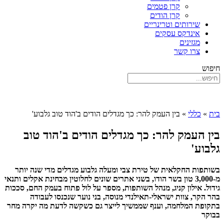
קרן פטמים
קרן הודים
שירותים וטרינריים
אינדקס עסקים
מגזינים
צרו קשר
חיפוש
בית
»
כללי
»
בין העמק להר: כך מגדלים הודים ב'הוד טוב גלבוע'
בין העמק להר: כך מגדלים הודים ב'הוד טוב
גלבוע'
בשותפות החקלאית של טירת צבי ומעלה גלבוע מגדלים מדי שנה יותר
מ-3,000 טון בשר הודו, בשני אתרים שונים לחלוטין מבחינת אקלים ותנאי
גידול. אילון קניג, מנהל השותפות, מספר על לול פתוח בעמק החם, סככות
בהר הקר, צוות ישראלי-תאילנדי מנוסה, בני נוער שנכנסו לעבודה
בתקופת המלחמה, וענף שממשיך לייצר גם כשקשה לדעת מה יקרה מחר
בבוקר