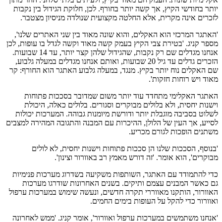
יותר בחודשי הקיץ, אך קשה יותר בחורף. לכן, חלוקת הגידול בין נקבות
לזכרים אינה מקרית, אלא החלטה מקצועית שנולדה מניסיון מצטבר.
'האתגר המרכזי הוא האקלים, והוא שונה מאוד בין שני האתרים שלנו',
מספר קניג. 'בטירת צבי הקיץ בעמק קשה מאוד וקשה לגדל בו עופות, לכן
אנחנו מגדלים שם רק נקבות, שהגידול שלהן קצר יותר, עד 14 שבועות.
הזכרים גדלים עד גיל 20 שבועות, ואותם אנחנו מגדלים במעלה גלבוע,
שם האקלים נוח יותר בקיץ. מנגד, במעלה גלבוע האתגר הוא החורף: קר
מאוד ויש רוחות חזקות'.
האתגר האקלימי מתחדד עוד יותר משום שמדובר בסככות פתוחות
וישנות יחסית, ולא בלולים מבוקרים וסגורים. בלולים כאלה, היכולת
לשלוט בסביבה מוגבלת יותר ודורשת מיומנות גבוהה. המערכות יכולות
לסייע, אך העין של הלולן, ההיכרות עם המבנה והתגובה המהירה למצבים
משתנים הופכות לגורם מכריע.
'בנוסף, הסככות שלנו הן סככות פתוחות וישנות יחסית, לא לולים
מבוקרים', הוא אומר. 'זה דורש מאמץ רב באוורור וצינון'.
כדי להתמודד עם האתגר, השותפות משקיעה בשדרוג מערכות פנימיות
גם כאשר המבנים עצמם ותיקים. בשנים האחרונות שודרגו מערכות
האוורור, הותקנו מאווררי תקרה חדשים, ונעשה שימוש במערכות ערפול
ואוורור כדי להקל על העופות בימים החמים.
'אנחנו משתמשים במערכות ערפול ואוורור', אומר קניג. 'ממש לאחרונה