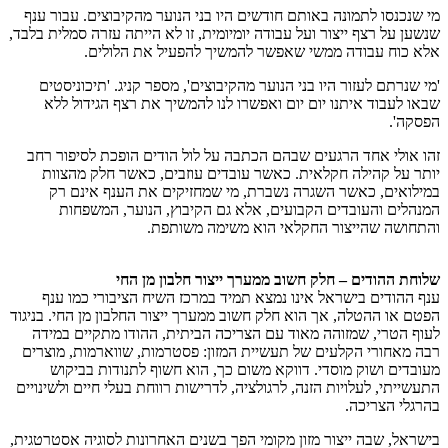
מי שנכנסו לתמונה באותם חודשים היו בני הנוער מהקיבוצים. עבור ענף
שנשען על רצף ייצור ועל עבודה יומיומית, זו לא הייתה עזרה סמלית בלבד,
אלא כוח עבודה ממשי שאפשר להמשיך להפעיל את הלולים.
'מי שנרתם לעזור היו בני הנוער מהקיבוצים', מספר קניג. 'תיכוניסטים
שבאו לעבוד איתנו יום יום ואפשרו לנו להמשיך את רצף הגידול ללא
הפסקה'.
זהו אולי אחד הרגעים שבהם הכתבה על לול הודים הופכת לסיפור רחב
יותר על קהילה חקלאית. כאשר עובדים עוזבים, כאשר חלק מהצוות
במילואים, כאשר השגרה נשברת, מי שמחזיקים את הענף אינם רק
המנהלים והעובדים הקבועים, אלא גם הקיבוץ, הנוער, המשפחות
והתחושה שהייצור החקלאי הוא משימה משותפת.
שלוחת ההודים – חלק חשוב ממערך ייצור חלבון מן החי
ענף ההודים בישראל אינו נמצא תמיד במרכז השיח הציבורי כמו ענף
הפטם או ההטלה, אך הוא חלק חשוב ממערך ייצור החלבון מן החי. בניגוד
לעוף הטרי, שמזוהה מאוד עם הצריכה הביתית, ההודו מתקיים במידה
רבה מאחורי הקלעים של תעשיית המזון: פסטרמות, שווארמות, מוצרים
מעובדים ושוק מוסדי. דווקא משום כך, הוא חשוף לתנודות בביקוש
התעשייתי, לעלויות הזנה, לרגולציה, לדרישות רווחת בעלי חיים ולשינויים
בהרגלי הצריכה.
בישראל, שבה ייצור מזון מקומי הפך בשנים האחרונות לסוגיה אסטרטגית,