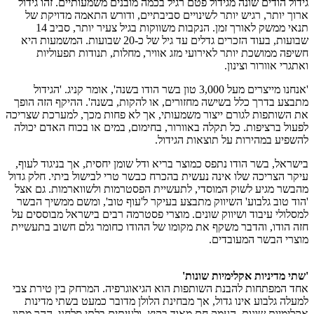
גידול הודים שונה מגידול פטם רגיל בכמה מובנים משמעותיים. זהו גידול
ארוך יותר, רגיש יותר לשינויים סביבתיים, ודורש התאמה מדויקת של
תנאי ממשק לאורך זמן. הנקבות משווקות בגיל צעיר יותר, סביב 14
שבועות, בעוד הזכרים גדלים עד גיל של כ-20 שבועות. המשמעות היא
חשיפה ממושכת יותר לאירועי מזג אוויר, מחלות, תנודות תפעוליות
ואתגרי אוורור וצינון.
'אנחנו מייצרים מעל 3,000 טון בשר הודו בשנה', אומר קניג. 'הגידול
מתבצע בדרך כלל בשישה מחזורים, או להקות, בשנה'. ההיקף הזה הופך
את השותפות לגורם ייצור משמעותי, אך לא פחות מכך, למערכת שצריכה
לפעול ברציפות. כל תקלה באוורור, בחימום, במים או בכוח האדם יכולה
להשפיע במהירות על תוצאות הגידול.
בישראל, בשר הודו נתפס כמוצר בריא ודל שומן יחסית, אך בניגוד לעוף,
עיקר הצריכה שלו אינה נעשית בהכרח כבשר טרי לבישול ביתי. חלק גדול
מהבשר מגיע לשוק המוסדי, לתעשיית הפסטרמות ולשווארמות. גם אצל
'הוד טוב גלבוע' השיווק מתבצע בעיקר ל'עוף טוב', ומשם ממשיך הבשר
למסלולי עיבוד ושיווק שונים. מוצרי פסטרמה רבים בישראל מבוססים על
חזה הודו, והדבר משקף את מקומו של ההודו כחומר גלם חשוב בתעשיית
מוצרי הבשר המעובדים.
'שתי מדיניות אקלימיות שונות'
אחד המפתחות להבנת השותפות הוא הגיאוגרפיה. המרחק בין טירת צבי
למעלה גלבוע אינו גדול, אך מבחינת הלולן מדובר כמעט בשתי מדינות
אקלימיות שונות. העמק חם מאוד בקיץ, ולעיתים בלתי סלחני. ההר מתון