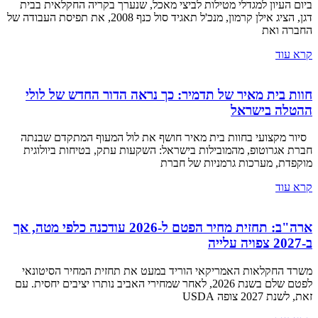
ביום העיון למגדלי מטילות לביצי מאכל, שנערך בקריה החקלאית בבית
דגן, הציג אילן קרמון, מנכ'ל תאגיד סול כנף 2008, את תפיסת העבודה של
החברה ואת
קרא עוד
חוות בית מאיר של תדמיר: כך נראה הדור החדש של לולי
ההטלה בישראל
סיור מקצועי בחוות בית מאיר חושף את לול המעוף המתקדם שבנתה
חברת אגרוטופ, מהמובילות בישראל: השקעות עתק, בטיחות ביולוגית
מוקפדת, מערכות גרמניות של חברת
קרא עוד
ארה"ב: תחזית מחיר הפטם ל-2026 עודכנה כלפי מטה, אך
ב-2027 צפויה עלייה
משרד החקלאות האמריקאי הוריד במעט את תחזית המחיר הסיטונאי
לפטם שלם בשנת 2026, לאחר שמחירי האביב נותרו יציבים יחסית. עם
זאת, לשנת 2027 צופה USDA