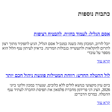
כתבות נוספות
אסם הגליל: לעמוד בחזית, להבטיח רציפות
יובל לזרוב, המכהן מזה כשנה כמנכ״ל אסם הגליל, הגיע לתפקיד מתוך רצון
לתרום לחקלאות ולתעשייה בגבולות המדינה. בראיון לעיתון ענף הלול הוא
מספר על עובדי
קרא עוד
לול ההטלה החדש: רווחת המטילות פוגשת ניהול חכם יותר
ביום עיון מקצועי בנושא לולים ללא כלובים, שנערך במכון וולקני ביוני
2026, הציג דני פרידמן מחברת פלסאון את תפיסת החברה לעתיד ענף
ההטלה. במרכז הדברים:
קרא עוד