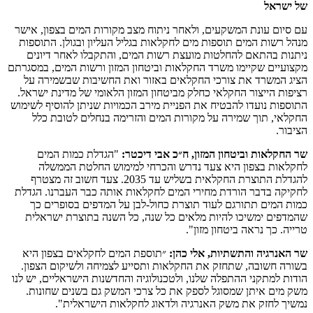
של ישראל
עם סיום עונת המשקעים, ולאחר ניתוח מצב מקורות המים בצפון, אישר
מנהל רשות המים תוספות מים לחקלאות בגליל העליון ובגולן. התוספות
ניתנות בהתאם להחלטות מועצת רשות המים, והתקבלו לאחר דיונים
מקצועיים שקיימו משרד החקלאות וביטחון המזון ורשות המים, במסגרתם
הציג המשרד את צורכי החקלאים באזור ואת החשיבות שבשמירה על
רציפות הייצור החקלאי כחלק מביטחון המזון הלאומי של מדינת ישראל.
התוספות נועדו להבטיח את הפניית מירב הכמויות שניתן להוסיף לשימוש
החקלאי, תוך שמירה על מקורות המים והזרימה בנחלים לטובת כלל
הציבור.
שר החקלאות וביטחון המזון, ח״כ אבי דיכטר:
"הגדלת כמות המים
לחקלאות בצפון היא צעד נדרש והכרחי למימוש החלטת הממשלה
להגדלת התוצרת החקלאית בשליש עד 2035. צעד חשוב זה מצטרף
לחקיקה בדבר הורדת מחירי המים לחקלאות אותה כבר העברנו. הגדלת
כמות המים תתורגם לעוד תוצרת כחול-לבן על המדפים בסופרים כך
שהמדפים ימשיכו להיות מלאים כל שנה, כל השנה בתוצרת ישראלית
טרייה. כך נראה ביטחון מזון".
שר האנרגיה והתשתיות, אלי כהן:
״תוספת המים לחקלאים בצפון היא
בשורה חשובה, שתחזק את החקלאות ותסייע לצמיחה ולשיקום הצפון.
הודות למתקני ההתפלה שלנו, ולטכנולוגיה והחדשנות הישראליים, יש לנו
משק מים איתן שמסוגל לספק את כל צרכי המשק גם בשנים שחונות.
נמשיך לחזק את משק האנרגיה ולדאוג לחקלאות הישראלית".