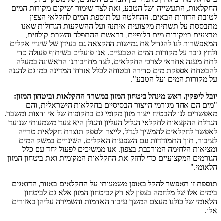
החקלאות, התעשייה ושל הטבע, זאת לצד שימור ושיקום מקורות המים
לטובת הדורות הבאים. ההחלטה על תוספת המים לחקלאי הצפון
מתבססת על תשתית מקצועית איתנה ועל ההשקעות הגדולות שאנו
מבצעים במקורות מים חלופיים, בראשם ההתפלה והשבת קולחים,
המאפשרות לנו להגדיל את גמישות ההקצאה גם בעידן של שינויי אקלים
ולחץ גובר על מקורות המים הטבעיים. אנו פועלים בשיתוף פעולה כדי
לתת מענה אחראי לצרכי החקלאים, לצד מחויבותנו הראשונה במעלה
להבטחת אספקת מים סדירה ובטוחה לכלל אזרחי המדינה כמו גם להגנה
על מקורות המים ועל הטבע".
יובל ליפקין, ראש מינהל ביטחון המזון במשרד החקלאות וביטחון המזון:
"מים הם אחד מגורמי הייצור הבסיסיים בחקלאות הישראלית, והם
מאפשרים לנו להבטיח ייצור מזון מקומי גם בתקופות של אי ודאות ומשבר.
הגדלת ההקצאות לחקלאי הגליל העליון והגולן היא צעד משמעותי שנועד
לאפשר לחקלאים להמשיך לגדל, לייצר ולספק תוצרת חקלאית טרייה
לציבור, תוך התמודדות עם השפעות האקלים, השינויים במשק המים
ומציאות הלחימה המורכבת בצפון. אנו ממשיכים לפעול יחד עם כלל
הגורמים המקצועיים כדי לחזק את החקלאות המקומית ואת ביטחון המזון
הלאומי."
תוספת זו תאפשר להקל באופן משמעותי על החקלאים באזור, הדואגים
בימים אלו של מלחמה בצפון לא רק לביטחון המזון אלא גם לביטחון
הלאומי של כולנו מעצם המשך עיבוד האדמות והשמירה עליהן באזורים
אלו.