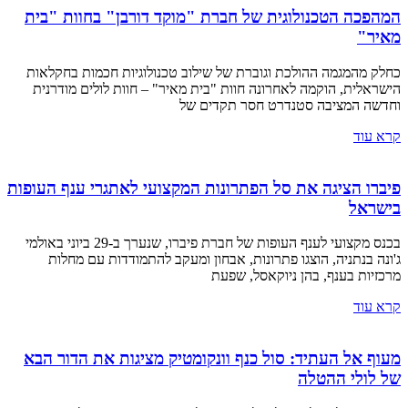
המהפכה הטכנולוגית של חברת "מוקד דורבן" בחוות "בית
מאיר"
כחלק מהמגמה ההולכת וגוברת של שילוב טכנולוגיות חכמות בחקלאות
הישראלית, הוקמה לאחרונה חוות "בית מאיר" – חוות לולים מודרנית
וחדשה המציבה סטנדרט חסר תקדים של
קרא עוד
פיברו הציגה את סל הפתרונות המקצועי לאתגרי ענף העופות
בישראל
בכנס מקצועי לענף העופות של חברת פיברו, שנערך ב-29 ביוני באולמי
ג'ונה בנתניה, הוצגו פתרונות, אבחון ומעקב להתמודדות עם מחלות
מרכזיות בענף, בהן ניוקאסל, שפעת
קרא עוד
מעוף אל העתיד: סול כנף וונקומטיק מציגות את הדור הבא
של לולי ההטלה