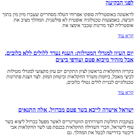
לפני הבקיעה
לראשונה באוסטרליה סופקו אפרוחי הטלה מסחריים שעברו מיון מין בתוך
הביצה, באמצעות טכנולוגיה אופטית לא פולשנית. המהלך מציב את
אוסטרליה לצד מדינות שכבר אימצו את
קרא עוד
יום העיון למגדלי המטילות: הענף נערך ללולים ללא כלובים,
אבל מזהיר מיבוא פטם ועודפי ביצים
בקריה החקלאית בראשון לציון התקיים יום עיון מקצועי למגדלי מטילות
לביצי מאכל, ביוזמת משרד החקלאות וביטחון המזון. לצד הצגת פתרונות
טכנולוגיים לבניית לולים נטולי כלובים,
קרא עוד
ישראל אישרה לייבא בשר פטם מברזיל, אלה התנאים
בעקבות החלטת השירותים הווטרינריים לאשר מפעל בברזיל ליצוא בשר
עוף לישראל, חברי השדולה החקלאית בכנסת פנו לשר החקלאות אבי
דיכטר בדרישה לבטל את המהלך. גם