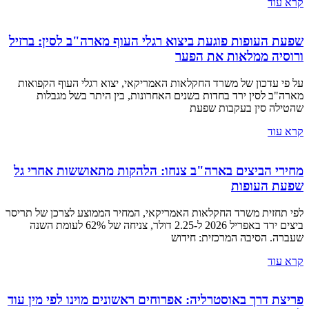
קרא עוד
שפעת העופות פוגעת ביצוא רגלי העוף מארה"ב לסין: ברזיל
ורוסיה ממלאות את הפער
על פי עדכון של משרד החקלאות האמריקאי, יצוא רגלי העוף הקפואות
מארה"ב לסין ירד בחדות בשנים האחרונות, בין היתר בשל מגבלות
שהטילה סין בעקבות שפעת
קרא עוד
מחירי הביצים בארה"ב צנחו: הלהקות מתאוששות אחרי גל
שפעת העופות
לפי תחזית משרד החקלאות האמריקאי, המחיר הממוצע לצרכן של תריסר
ביצים ירד באפריל 2026 ל-2.25 דולר, צניחה של 62% לעומת השנה
שעברה. הסיבה המרכזית: חידוש
קרא עוד
פריצת דרך באוסטרליה: אפרוחים ראשונים מוינו לפי מין עוד