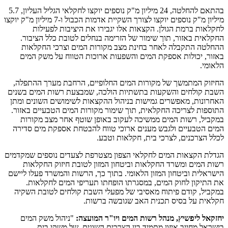
בהתאם להחלטה, 24 מיליון מ"ק נוספים יוקצו לחקלאי הגליל העליון, 5.7
מיליון מ"ק נוספים יוקצו לצורך השקיית אדמות הכבול ו-7 מיליון מ"ק יוקצו
לחקלאות ברמת הגולן. הקצאות אלו יגבירו את היציבות לפעילות
החקלאית באזור, תוך שימור של הזרימה בנחלים לטובת כלל הציבור.
ההחלטה התקבלה לאחר בחינת מצב מקורות המים וצרכי החקלאות
באזור, יכולות אספקת המים והשפעות ארוכות הטווח על משק המים
הלאומי.
החיזוק המתמשך של מקורות המים החלופיים, הרחבת מערך ההתפלה,
השבת קולחים והשקעות בתשתיות הולכה, שמבצעת רשות המים בשנים
האחרונות, מאפשרים גמישות בניהול ההקצאות לשימושים השונים ומתן
התוספות לצריכה החקלאית, תוך שימור מקורות המים הטבעיים באזור.
במקביל, רשות המים ממשיכה לעקוב באופן שוטף אחר מצב מקורות
המים הטבעיים ולגבש מענים ארוכי טווח להבטחת אספקת מים סדירה
לכלל הצרכנים, לצרכי בית, חקלאות וטבע.
הגדלת הקצאות המים לחקלאי הצפון מצטרפת לצעדים נוספים שמקדמים
רשות המים ומשרד החקלאות וביטחון המזון לטובת חיזוק החקלאות
הישראלית וביטחון המזון הלאומי. בתוך כך, הרשות והמשרד פעלו ליישם
את התיקון לחוק המים, במסגרתו הופחתו תעריפי המים לחקלאות.
במקביל, קודם פיתוח מאסיבי של מפעלי השבת קולחים לטובת השקיה
חקלאית על בסיס תכנית האב שגובשה ברשות.
יחזקאל ליפשיץ, מנהל רשות המים ויו"ר המועצה:
"ניהול משק המים
בישראל מחייב איזון מתמיד בין הצרכים השונים, של משקי בית,